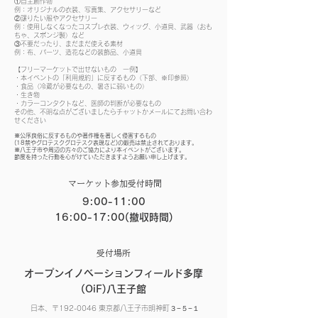
①自主創作物
例：オリジナルの衣装、写真集、アクセサリーなど
②譲りたい服やアクセサリー
例：使用しなくなったコスプレ衣装、ウィッグ、小道具、武器（おも
ちゃ、スポンジ製）など
③不要だったり、まだまだ使える素材
例：布、パーツ、造花などの装飾品、小道具
【フリーマーケットで出せないもの 一例】
・本イベントの「利用規約」に反するもの（下部、※印参照）
・食品（冷蔵が必要なもの、暑さに弱いもの）
・生き物
・カラーコンタクトなど、医師の判断が必要なもの
その他、不明な点がございましたらチャットかメールにてお問い合わ
せください
※公序良俗に反するものや著作権を著しく侵害するもの
(18禁やグロテスクグロテスク表現など)の販売は禁止されております。
※八王子市や周辺の方々のご協力により本イベントがございます。
節度を持った行動を心がけていただきますようお願い申し上げます。
​マーケット参加受付時間
9:00-11:00
16:00-17:00(撤収時間)
​受付場所
オープンイノベーションフィールド多摩
(OiF)八王子館
日本、〒192-0046 東京都八王子市明神町３−５−１