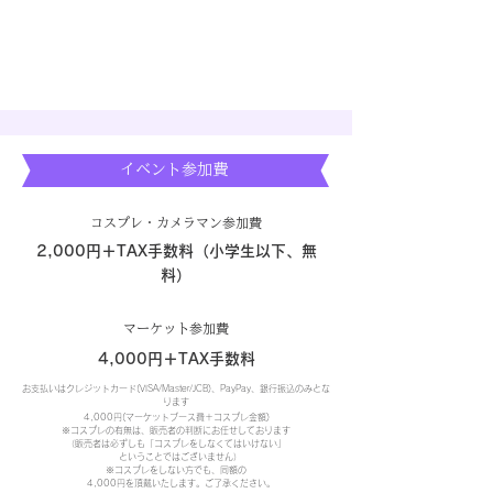
​イベント参加費
​コスプレ・カメラマン参加費
2,000円＋TAX手数料（小学生以下、無
料）
​マーケット参加費
4,000円＋TAX手数料
お支払いはクレジットカード(VISA/Master/JCB)、PayPay、銀行振込のみとな
ります
4,000円(マーケットブース費＋コスプレ金額)
※コスプレの有無は、販売者の判断にお任せしております
（販売者は必ずしも「コスプレをしなくてはいけない」
ということではございません）
※コスプレをしない方でも、同額の
4,000円を頂戴いたします。ご了承ください。