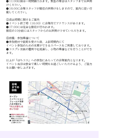
●11:00以降は一時閉鎖されます。緊急の場合はスタッフまでお声掛
けください。
●16:00に会場スタッフが撤収の声掛けをしますので、案内に従い行
動してください。
③退出時間に関するご案内
●イベント終了時（16:00）に会場内でアナウンスがあります。
●17:00には完全な撤収が行われます。
撤収の10分前にはスタッフからのお声掛けさせていただきます。
④待機・参加準備について
●参加受付や説明を受けた後、上記時間内にて
イベント参加のための支度ができるスペースをご用意しております。
●コスプレ衣装の着用や化粧直し、小物の準備などを行うことができ
ます。
以上が「はちコス」への参加にあたっての会場案内となります。
イベント当日は安全で楽しい時間をお過ごしいただけるよう、ご協力
をお願い申し上げます。