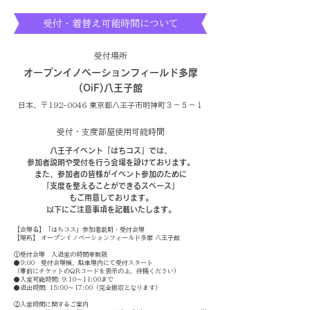
受付・着替え可能時間について
​受付場所
オープンイノベーションフィールド多摩
(OiF)八王子館
日本、〒192-0046 東京都八王子市明神町３−５−１
​受付・支度部屋使用可能時間
八王子イベント「はちコス」では、
参加者説明や受付を行う会場を設けております。
また、参加者の皆様がイベント参加のために
「支度を整えることができるスペース」
もご用意しております。
以下にご注意事項を記載いたします。
【会場名】「はちコス」参加者説明・受付会場
【場所】 オープンイノベーションフィールド多摩 八王子館
①受付会場 入退室の時間帯制限
●9:00 受付会場横、駐車場内にて受付スタート
（事前にチケットのQRコードを表示の上、待機ください）
●入室可能時間: 9:10〜11:00まで
●退出時間: 15:00〜17:00（完全撤収となります）
②入室時間に関するご案内