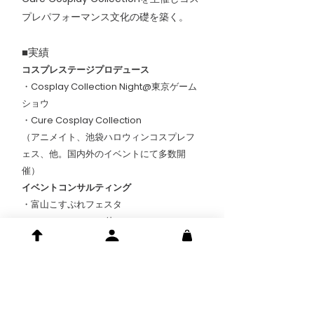
プレパフォーマンス文化の礎を築く。
■実績
コスプレステージプロデュース
・Cosplay Collection Night@東京ゲーム
ショウ
・Cure Cosplay Collection
（アニメイト、池袋ハロウィンコスプレフ
ェス、他。国内外のイベントにて多数開
催）
イベントコンサルティング
・富山こすぷれフェスタ
・EN COS JAPAN 他
コスプレイヤーキャスティング
・コミックマーケット企業ブース
・東京ゲームショウ
・BICOF（韓国）他
メディア