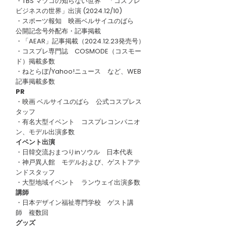
・TBS マツコの知らない世界 「コスプレ
ビジネスの世界」出演 (2024.12/10)
・スポーツ報知 映画ベルサイユのばら
公開記念号外配布・記事掲載
・「AEAR」記事掲載（2024.12.23発売号）
・コスプレ専門誌 COSMODE（コスモー
ド）掲載多数
・ねとらぼ/Yahoo!ニュース など、WEB
記事掲載多数
PR
・映画 ベルサイユのばら 公式コスプレス
タッフ
・有名大型イベント コスプレコンパニオ
ン、モデル出演多数
イベント出演
・日韓交流おまつりinソウル 日本代表
・神戸異人館 モデルおよび、ゲストアテ
ンドスタッフ
・大型地域イベント ランウェイ出演多数
講師
・日本デザイン福祉専門学校 ゲスト講
師 複数回
グッズ