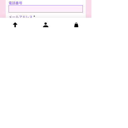
電話番号
メールアドレス
メッセージを入力
お問い合わせ種別
送信する >