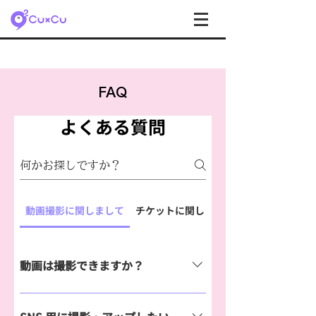
FAQ
よくある質問
動画撮影に関しまして
チケットに関しまして
動画は撮影できますか？
イベントや開催会場によって異なります。
詳細は各イベントページに記載してあり