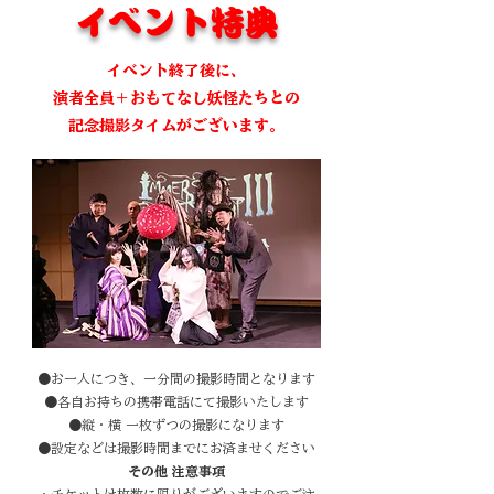
​イベント特典
イベント終了後
に、
演者全員
＋おもてなし妖怪たちとの
記念撮影
タイムがございます。
●お一人につき、一分間の撮影時間となります
●各自お持ちの携帯電話にて撮影いたします
●縦・横 一枚ずつの撮影になります
●設定などは撮影時間までにお済ませください​
​その他 注意事項