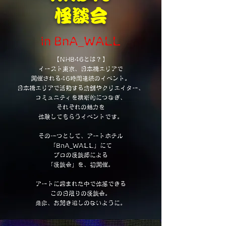
怪談会
in BnA_WALL
【NHB46とは？】
イースト東京、日本橋エリアで
開催される46時間連続のイベント。
日本橋エリアで活動する店舗やクリエイター、
コミュニティを横断的につなぎ、
それぞれの魅力を
体験してもらう
イベントです。
その一つとして、
アートホテル
「BnA_WALL」にて
プロの怪談師による
「
怪談会」を、初開催。
アートに囲まれた中で体感できる
この日限りの怪談会。
是非、お聞き逃しのないように。