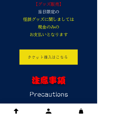
【グッズ販売】
当日限定の
怪談グッズに関しましては
現金のみの
お支払いとなります
チケット購入はこちら
​注意事項
Precautions
【お申し込みに関しまして】
●
お申し込み後の
キャンセル・返金対応は
できません
ので
ご注意ください。
●チケット譲渡、
転売は一切不可と