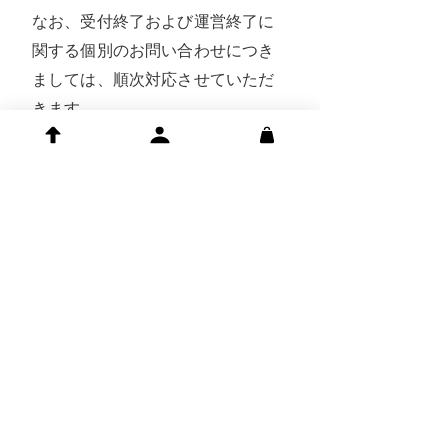
なお、受付終了および運営終了に
関する個別のお問い合わせにつき
ましては、順次対応させていただ
きます。
何かご不明な点がございました
ら、お問い合わせ窓口よりご連絡
ください。
https://www.cucucosplay.com/supp
ort
これまでのご愛顧、誠にありがと
うございました。
コスプレ企画団体 CuCu
​2025年12月24日