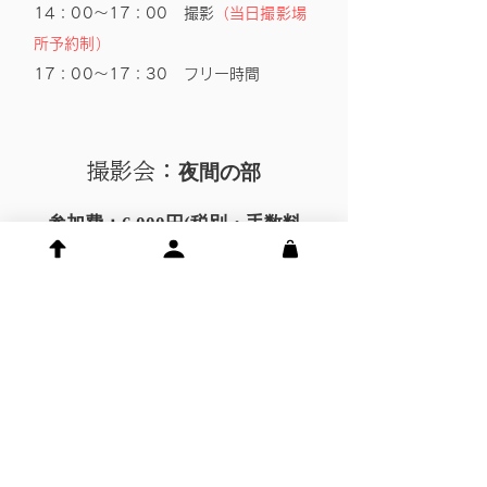
14：00〜17：00 撮影
（当日撮影場
所予約制）
17：00〜17：30 フリー時間
撮影会：
夜間の部
参加費：6,000円(税別・手数料
別）/1名様
※​当日機材・小道具オプションは無し
ータイムスケジュールー
16：45 受付開始
17：00 更衣室利用開始、スタジオ利
用開始
20：30 スタジオ利用終了
21：00 更衣室利用終了 ※時間厳守